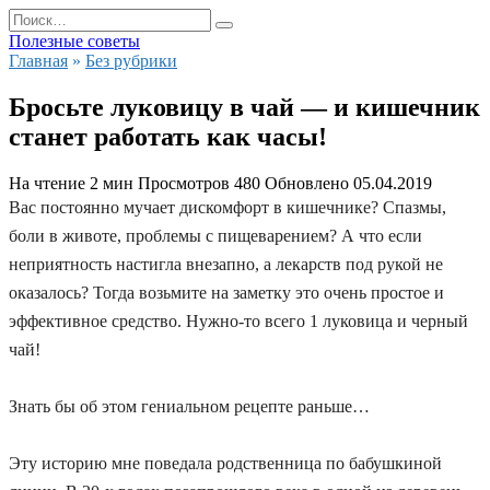
Перейти
Search
к
for:
Полезные советы
содержанию
Главная
»
Без рубрики
Бросьте луковицу в чай — и кишечник
станет работать как часы!
На чтение
2 мин
Просмотров
480
Обновлено
05.04.2019
Вас постоянно мучает дискомфорт в кишечнике? Спазмы,
боли в животе, проблемы с пищеварением? А что если
неприятность настигла внезапно, а лекарств под рукой не
оказалось? Тогда возьмите на заметку это очень простое и
эффективное средство. Нужно-то всего 1 луковица и черный
чай!
Знать бы об этом гениальном рецепте раньше…
Эту историю мне поведала родственница по бабушкиной