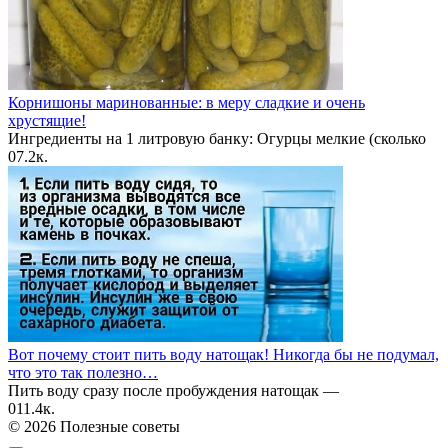
Корнишоны маринованные: в меру сладкие и очень
хрустящие!
Ингредиенты на 1 литровую банку: Огурцы мелкие (сколько
0
7.2к.
Вот почему стоит пить воду натощак! Никогда бы не подумал,
что это так полезно…
Пить воду сразу после пробуждения натощак —
0
11.4к.
© 2026 Полезные советы