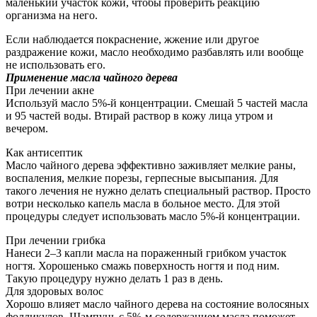
маленький участок кожи, чтобы проверить реакцию
организма на него.
Если наблюдается покраснение, жжение или другое
раздражение кожи, масло необходимо разбавлять или вообще
не использовать его.
Применение масла чайного дерева
При лечении акне
Используй масло 5%-й концентрации. Смешай 5 частей масла
и 95 частей воды. Втирай раствор в кожу лица утром и
вечером.
Как антисептик
Масло чайного дерева эффективно заживляет мелкие раны,
воспаления, мелкие порезы, герпесные высыпания. Для
такого лечения не нужно делать специальный раствор. Просто
вотри несколько капель масла в больное место. Для этой
процедуры следует использовать масло 5%-й концентрации.
При лечении грибка
Нанеси 2–3 капли масла на пораженный грибком участок
ногтя. Хорошенько смажь поверхность ногтя и под ним.
Такую процедуру нужно делать 1 раз в день.
Для здоровых волос
Хорошо влияет масло чайного дерева на состояние волосяных
фолликулов. Шампунь с 5%-м содержанием масла поможет