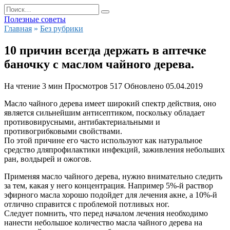
Перейти
Search
к
for:
Полезные советы
содержанию
Главная
»
Без рубрики
10 причин всегда держать в аптечке
баночку с маслом чайного дерева.
На чтение
3 мин
Просмотров
517
Обновлено
05.04.2019
Масло чайного дерева имеет широкий спектр действия, оно
является сильнейшим антисептиком, поскольку обладает
противовирусными, антибактериальными и
противогрибковыми свойствами.
По этой причине его часто используют как натуральное
средство дляпрофилактики инфекций, заживления небольших
ран, волдырей и ожогов.
Применяя масло чайного дерева, нужно внимательно следить
за тем, какая у него концентрация. Например 5%-й раствор
эфирного масла хорошо подойдет для лечения акне, а 10%-й
отлично справится с проблемой потливых ног.
Следует помнить, что перед началом лечения необходимо
нанести небольшое количество масла чайного дерева на