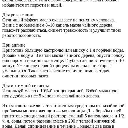
избавиться от перхоти и вшей.
Для релаксации
Отличный эффект масло оказывает на психику человека.
Ванна с добавлением 8–10 капель масла чайного дерева
поможет расслабиться, снимет тревожность и улучшит твою
работоспособность.
При ангине
Приготовь большую кастрюлю или миску с 1 л горячей воды.
Добавь в воду 2–3 капли масла чайного дерева, опусти голову
над паром и накинь полотенце. Глубоко дыши в течение 5–10
минут. Уже после первой процедуры воспаление горла
уменьшится. Также это лечение отлично помогает для
очистки носовых пазух.
Для интимной гигиены
Используй масло с 10%-й концентрацией. Взбей мыльную
пену, добавь в нее 5 капель масла чайного дерева.
Это масло также является отличным средством от назойливой
проблемы многих женщин — молочницы. Для борьбы с ней
приготовь специальный раствор: смешай 5 капель масла и 1/2
ч. л. соды, потом разведи смесь в 200 г теплой кипяченой
воды. Делай спринцевание в течение 1 недели два раза в