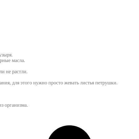
узыря.
рные масла.
ли не растли.
ния, для этого нужно просто жевать листья петрушки.
из организма.