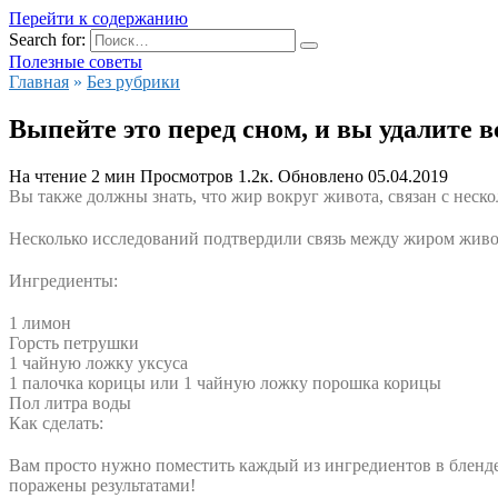
Перейти к содержанию
Search for:
Полезные советы
Главная
»
Без рубрики
Выпейте это перед сном, и вы удалите вс
На чтение
2 мин
Просмотров
1.2к.
Обновлено
05.04.2019
Вы также должны знать, что жир вокруг живота, связан с неск
Несколько исследований подтвердили связь между жиром живота
Ингредиенты:
1 лимон
Горсть петрушки
1 чайную ложку уксуса
1 палочка корицы или 1 чайную ложку порошка корицы
Пол литра воды
Как сделать:
Вам просто нужно поместить каждый из ингредиентов в бленде
поражены результатами!