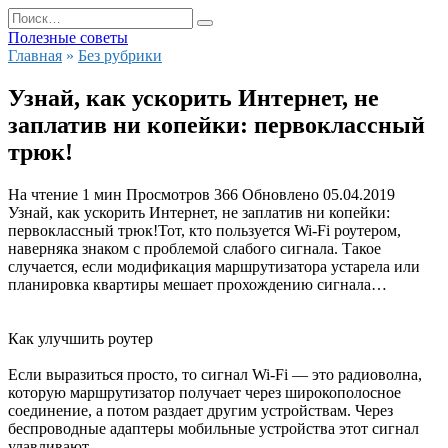
Перейти
Search
к
for:
Полезные советы
содержанию
Главная
»
Без рубрики
Узнай, как ускорить Интернет, не
заплатив ни копейки: первоклассный
трюк!
На чтение
1 мин
Просмотров
366
Обновлено
05.04.2019
Узнай, как ускорить Интернет, не заплатив ни копейки:
первоклассный трюк!Тот, кто пользуется Wi-Fi роутером,
наверняка знаком с проблемой слабого сигнала. Такое
случается, если модификация маршрутизатора устарела или
планировка квартиры мешает прохождению сигнала…
Как улучшить роутер
Если выразиться просто, то сигнал Wi-Fi — это радиоволна,
которую маршрутизатор получает через широкополосное
соединение, а потом раздает другим устройствам. Через
беспроводные адаптеры мобильные устройства этот сигнал
улавливают.