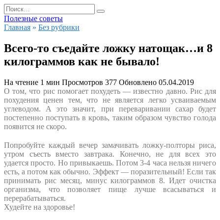
Перейти
Search
к
for:
Полезные советы
содержанию
Главная
»
Без рубрики
Всего-то съедайте ложку натощак…и 8
килограммов как не бывало!
На чтение
1 мин
Просмотров
377
Обновлено
05.04.2019
О том, что рис помогает похудеть — известно давно.
Рис для
похудения ценен тем, что не является легко усваиваемым
углеводом. А это значит, при переваривании сахар будет
постепенно поступать в кровь, таким образом чувство голода
появится не скоро.
Попробуйте каждый вечер замачивать ложку-полторы риса,
утром съесть вместо завтрака. Конечно, не для всех это
удается просто. Но привыкаешь. Потом 3-4 часа нельзя ничего
есть, а потом как обычно. Эффект — поразительный! Если так
принимать рис месяц, минус килограммов 8. Идет очистка
организма, что позволяет пище лучше всасываться и
перерабатываться.
Худейте на здоровье!