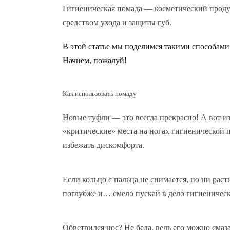
Г
игиеническая помада — косметический проду
средством ухода и защиты губ.
В этой статье мы поделимся такими способами 
Начнем, пожалуй!
Как использовать помаду
Новые туфли — это всегда прекрасно! А вот и
«критические» места на ногах гигиенической 
избежать дискомфорта.
Если кольцо с пальца не снимается, но ни раст
поглубже и… смело пускай в дело гигиеническ
Обветрился нос? Не беда, ведь его можно смаз