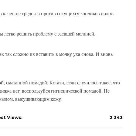
 качестве средства против секущихся кончиков волос.
бы легко решить проблему с заевшей молнией.
 так сложно их вставить в мочку уха снова. И вновь-
й, смазанной помадой. Кстати, если случилось такое, что
акияжа нет, воспользуйся гигиенической помадой. Не
о мылом, высушивающим кожу.
st Views:
2 343