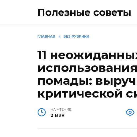
Перейти
Полезные советы
к
содержанию
ГЛАВНАЯ
»
БЕЗ РУБРИКИ
11 неожиданны
использования
помады: выруч
критической с
НА ЧТЕНИЕ
2 мин