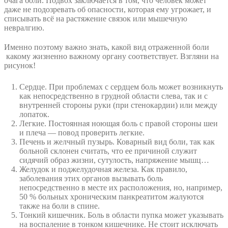
очага боли. Подвох заключается в том, что человек может
даже не подозревать об опасности, которая ему угрожает, и
списывать всё на растяжение связок или мышечную
невралгию.
Именно поэтому важно знать, какой
вид отраженной боли
какому жизненно важному органу соответствует. Взгляни на
рисунок!
Сердце
. При проблемах с сердцем боль может возникнуть
как непосредственно в грудной области слева, так и с
внутренней стороны руки (при стенокардии) или между
лопаток.
Легкие
. Постоянная ноющая боль с правой стороны шеи
и плеча — повод проверить легкие.
Печень и желчный пузырь
. Коварный вид боли, так как
больной склонен считать, что ее причиной служит
сидячий образ жизни, сутулость, напряжение мышц…
Желудок и поджелудочная железа
. Как правило,
заболевания этих органов вызывать боль
непосредственно в месте их расположения, но, например,
50 % больных хроническим панкреатитом жалуются
также на боли в спине.
Тонкий кишечник
. Боль в области пупка может указывать
на воспаление в тонком кишечнике. Не стоит исключать