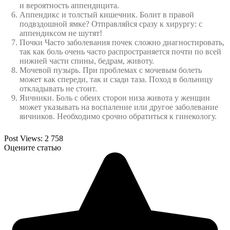
и вероятность аппендицита.
Аппендикс и толстый кишечник
. Болит в правой
подвздошной ямке? Отправляйся сразу к хирургу: с
аппендиксом не шутят!
Почки
Часто заболевания почек сложно диагностировать,
так как боль очень часто распространяется почти по всей
нижней части спины, бедрам, животу.
Мочевой пузырь
. При проблемах с мочевым болеть
может как спереди, так и сзади таза. Поход в больницу
откладывать не стоит.
Яичники
. Боль с обеих сторон низа живота у женщин
может указывать на воспаление или другое заболевание
яичников. Необходимо срочно обратиться к гинекологу.
Post Views:
2 758
Оцените статью