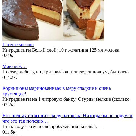
Птичье молоко
Ингредиенты Белый слой: 10 г желатина 125 мл молока
0
7.9к.
Мою всё….
Посуду, мебель, внутри шкафов, плитку, линолеум, бытовую
0
14.2к.
Корнишоны маринованные: в меру сладкие и очень
хрустящие!
Ингредиенты на 1 литровую банку: Огурцы мелкие (сколько
0
7.2к.
Вот почему стоит пить воду натощак! Никогда бы не подумал,
что это так полезно…
Пить воду сразу после пробуждения натощак —
0
11.5к.