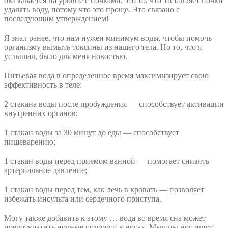
оказывается на уровне с почками, это то, что заставляет почки
удалять воду, потому что это проще. Это связано с
последующим утверждением!
Я знал ранее, что нам нужен минимум воды, чтобы помочь
организму вымыть токсины из нашего тела. Но то, что я
услышал, было для меня новостью.
Питьевая вода в определенное время максимизирует свою
эффективность в теле:
2 стакана воды после пробуждения — способствует активации
внутренних органов;
1 стакан воды за 30 минут до еды — способствует
пищеварению;
1 стакан воды перед приемом ванной — помогает снизить
артериальное давление;
1 стакан воды перед тем, как лечь в кровать — позволяет
избежать инсульта или сердечного приступа.
Могу также добавить к этому … вода во время сна может
предотвратить ночные судороги в ногах. Мышцы ног ищут