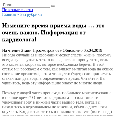
Перейти
Search
к
for:
Полезные советы
содержанию
Главная
»
Без рубрики
Измените время приема воды … это
очень важно. Информация от
кардиолога!
На чтение
2 мин
Просмотров
629
Обновлено
05.04.2019
Иногда случайная информация может спасти жизнь, поэтому
всегда лучше узнать что-то новое, нежели пропустить, ведь
это касается здоровья, которое необходимо беречь. В этой
статье мы расскажем о том, как влияет выпитая вода на общее
состояние организма, в том числе, что будет, если принимать
стакан или два воды в определенное время. Читайте и Вы
удивитесь, ведь эту информацию знают не многие люди.
Почему у людей часто происходит обильное мочеиспускание
в ночное время? Ответ от кардиолога — сила тяжести
удерживает воду в нижней части вашего тела, когда вы
находитесь в вертикальном положении, обычно днем ноги
опухают. Когда вы ложитесь и нижняя часть тела (ноги и т.д.)