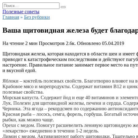
Перейти
Search
к
for:
Полезные советы
содержанию
Главная
»
Без рубрики
Ваша щитовидная железа будет благодар
На чтение
2 мин
Просмотров
2.6к.
Обновлено
05.04.2019
Щитовидная железа, которая находится в области шеи и имеет
приводит к катастрофическим последствиям и действуют пагубн
настроение. Правильное питание занимает первое место на п
и вкусной едой.
Яблоки – коктейль полезных свойств. Благотворно влияют на 
Крабовое мясо и морепродукты. Содержат витамин В12 и цинк,
полезные свойства.
Морская капуста. Содержит йод и еще 40 витаминов и элемент
Лук. Полезен для щитовидной железы, печени и сердца. Содер
Черника. Эта ягода – рекордсмен по содержанию антиоксидант
Красная рыба – лосось, семга, форель, горбуша. Богатый ист
рыбки, как можно чаще.
Орехи с медом. Помогут расшевелить ленивую щитовидную желе
«лекарство» ежедневно в течении 1-2 недель.
Лимон с медом. Активизируют работу щитовидки. Тщательно вы