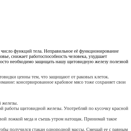
е число функций тела. Неправильное её функционирование
овье, снижает работоспособность человека, ухудшает
просто необходимо защищать нашу щитовидную железу полезной
товидки ценны тем, что защищают от раковых клеток.
мание: консервированное крабовое мясо тоже сохраняет свои
й железы.
ной работы щитовидной железы. Употребляй по кусочку красной
овой ложкой меда и съешь утром натощак. Принимай такое
чтобы получился стакан однородной массы. Смешай ее с равным