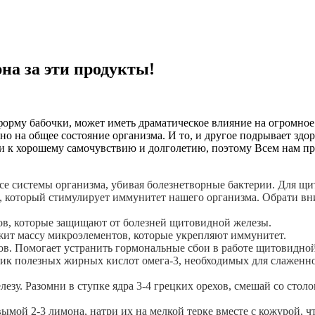
на за эти продукты!
 форму бабочки, может иметь драматическое влияние на огромно
о на общее состояние организма. И то, и другое подрывает здор
ути к хорошему самочувствию и долголетию, поэтому Всем нам 
все системы организма, убивая болезнетворные бактерии. Для щи
 который стимулирует иммунитет нашего организма. Обрати вни
ов, которые защищают от болезней щитовидной железы.
жит массу микроэлементов, которые укрепляют иммунитет.
ов. Помогает устранить гормональные сбои в работе щитовидно
очник полезных жирных кислот омега-3, необходимых для слажен
зу. Разомни в ступке ядра 3-4 грецких орехов, смешай со стол
мой 2-3 лимона, натри их на мелкой терке вместе с кожурой, 