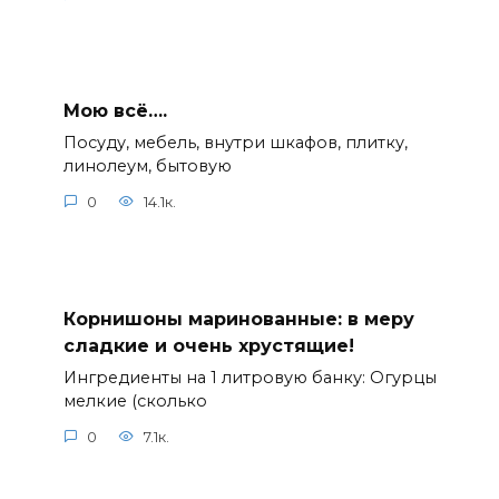
Мою всё….
Посуду, мебель, внутри шкафов, плитку,
линолеум, бытовую
0
14.1к.
Корнишоны маринованные: в меру
сладкие и очень хрустящие!
Ингредиенты на 1 литровую банку: Огурцы
мелкие (сколько
0
7.1к.