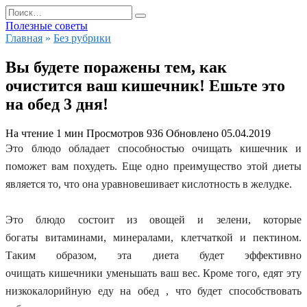
Перейти
Search
к
for:
Полезные советы
содержанию
Главная
»
Без рубрики
Вы будете поражены тем, как
очистится ваш кишечник! Ешьте это
на обед 3 дня!
На чтение
1 мин
Просмотров
936
Обновлено
05.04.2019
Это блюдо обладает способностью очищать кишечник и
поможет вам похудеть. Еще одно преимущество этой диеты
является то, что она уравновешивает кислотность в желудке.
Это блюдо состоит из овощей и зелени, которые
богаты витаминами, минералами, клетчаткой и пектином.
Таким образом, эта диета будет эффективно
очищать
кишечник
и уменьшать ваш вес. Кроме того, едят эту
низкокалорийную еду на обед , что будет способствовать