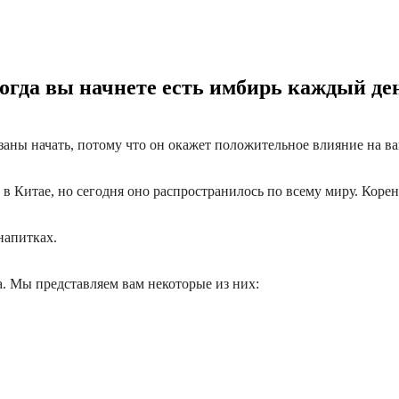
когда вы начнете есть имбирь каждый де
язаны
начать, потому что
он окажет положительное влияние на ва
в Китае, но сегодня
оно
распространил
о
сь
по всему миру. Корен
напитк
ах
.
. Мы представляем вам некоторые из них: