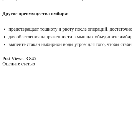
Другие преимущества имбиря:
п
редотвра
щает
тошноту и рвоту после
операци
й, достаточн
для облегчения напряженности в мышцах
объединит
е
имбирь
выпейте стакан имбирно
й
воды утром для того, чтобы стаби
Post Views:
3 845
Оцените статью