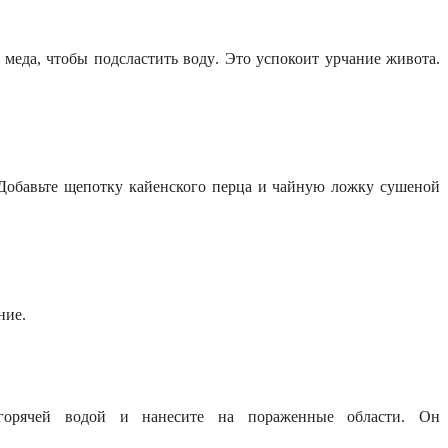
мед
а
, чтобы подсластить
воду
. Это успокоит урчание живота.
Добавьте щепотку кайенского перца и чайную ложку сушеной
ние.
горячей водо
й
и нанесите на
пораженные
област
и
. Он