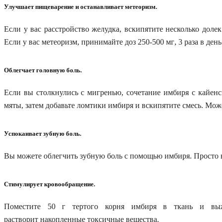
Улучшает пищеварение и останавливает метеоризм.
Если у вас расстройство желудка,
вскипятите
несколько
долек
Если у вас метеоризм,
принимайте
доз 250-500
мг
, 3 раза в день
Облегчает
головную боль.
Если вы столкнулись с мигренью, сочетание имбиря с
кайенс
мяты, затем доба
вьте
ломтики имбиря и
вскипятите смесь
.
Мож
Успокаивает зубную боль.
Вы можете облегчить зубную боль с помощью имбиря. Просто
Стимулирует кровообращение.
Поместите 50 г терт
ого корня
имбир
я
в ткань и
вы
раствор
ит
накопленн
ые
токсичны
е
веществ
а
.