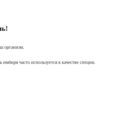
нь!
ш организм.
ь имбиря часто используется в качестве специи.