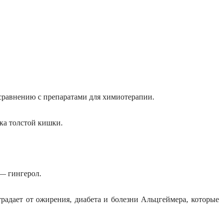
сравнению с препаратами для химиотерапии.
ка толстой кишки.
— гингерол.
традает от
ожирени
я
, диабет
а
и
болезни Альцгеймера
, которые