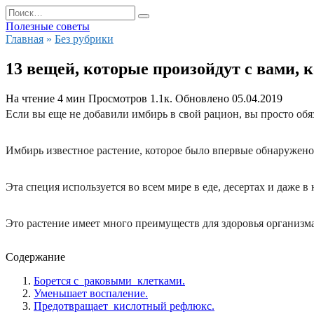
Перейти
Search
к
for:
Полезные советы
содержанию
Главная
»
Без рубрики
13 вещей, которые произойдут с вами, 
На чтение
4 мин
Просмотров
1.1к.
Обновлено
05.04.2019
Если вы
еще
не добав
или
имбирь в свой рацион, вы
просто об
Имбирь
известное растение,
котор
ое
было впервые обнаружено
Эта
специя используется во всем мире в еде, десерт
ах
и даже
в
Эт
о растение
имеет много преимуществ для здоровья организма
Содержание
Борется с раковыми клетками.
Уменьшает воспаление.
Предотвращает кислотный рефлюкс.