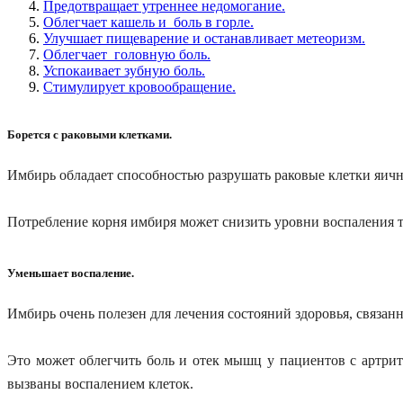
Предотвращает утреннее недомогание.
Облегчает кашель и боль в горле.
Улучшает пищеварение и останавливает метеоризм.
Облегчает головную боль.
Успокаивает зубную боль.
Стимулирует кровообращение.
Борется с
раковы
ми
клетк
ами.
Имбирь обладает способностью разрушать раковые клетки яични
Потребление
корня
имбиря может
снизить
уровни
воспаления
Уменьшает воспаление.
Имбирь очень полезен для лечения состояний здоровья, связа
Это может облегчить боль и отек мышц у пациентов с артр
вызваны воспалением клеток.