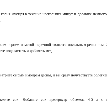
 корня
имбиря в течение нескольких минут и
добавьте
немного
.
к
им перцем
и мят
ой
перечной является идеальным решением. 
ете
подсластить
и добавить мед
.
натрите
сыр
ым
имбир
ем
десн
ы
, и вы сразу почувствуете облегче
жмите
сок. Добавьте сок в
резервуар объемом
4-5
л
с