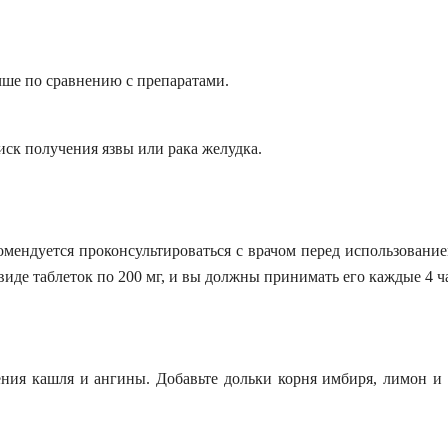
чше по сравнению с
препарат
а
ми
.
иск получения язвы или рака желудка.
комендуется проконсультироваться с врачом перед использован
виде таблеток по 200 мг, и вы должны
принимать
его каждые 4 ч
ения кашля и ангины. Добавьте
дольки корня
имбиря,
лимон и