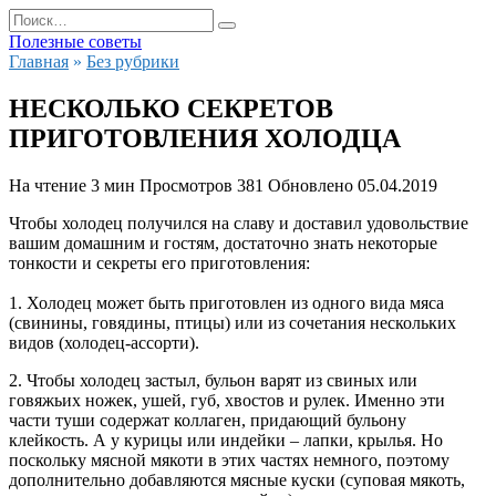
Перейти
Search
к
for:
Полезные советы
содержанию
Главная
»
Без рубрики
НЕСКОЛЬКО СЕКРЕТОВ
ПРИГОТОВЛЕНИЯ ХОЛОДЦА
На чтение
3 мин
Просмотров
381
Обновлено
05.04.2019
Чтобы холодец получился на славу и доставил удовольствие
вашим домашним и гостям, достаточно знать некоторые
тонкости и секреты его приготовления:
1. Холодец может быть приготовлен из одного вида мяса
(свинины, говядины, птицы) или из сочетания нескольких
видов (холодец-ассорти).
2. Чтобы холодец застыл, бульон варят из свиных или
говяжьих ножек, ушей, губ, хвостов и рулек. Именно эти
части туши содержат коллаген, придающий бульону
клейкость. А у курицы или индейки – лапки, крылья. Но
поскольку мясной мякоти в этих частях немного, поэтому
дополнительно добавляются мясные куски (суповая мякоть,