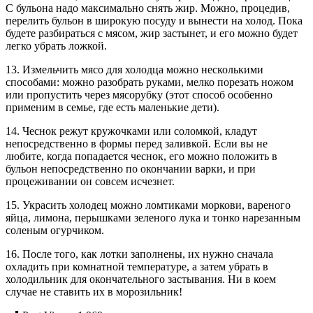
С бульона надо максимально снять жир. Можно, процедив,
перелить бульон в широкую посуду и вынести на холод. Пока
будете разбираться с мясом, жир застынет, и его можно будет
легко убрать ложкой.
13. Измельчить мясо для холодца можно несколькими
способами: можно разобрать руками, мелко порезать ножом
или пропустить через мясорубку (этот способ особенно
применим в семье, где есть маленькие дети).
14. Чеснок режут кружочками или соломкой, кладут
непосредственно в формы перед заливкой. Если вы не
любите, когда попадается чеснок, его можно положить в
бульон непосредственно по окончании варки, и при
процеживании он совсем исчезнет.
15. Украсить холодец можно ломтиками моркови, вареного
яйца, лимона, перышками зеленого лука и тонко нарезанным
соленым огурчиком.
16. После того, как лотки заполнены, их нужно сначала
охладить при комнатной температуре, а затем убрать в
холодильник для окончательного застывания. Ни в коем
случае не ставить их в морозильник!