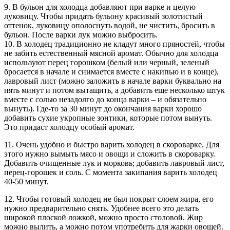
9. В бульон для холодца добавляют при варке и целую
луковицу. Чтобы придать бульону красивый золотистый
оттенок, луковицу ополоснуть водой, не чистить, бросить в
бульон. После варки лук можно выбросить.
10. В холодец традиционно не кладут много пряностей, чтобы
не забить естественный мясной аромат. Обычно для холодца
используют перец горошком (белый или черный, зеленый
бросается в начале и снимается вместе с накипью и в конце),
лавровый лист (можно заложить в начале варки буквально на
пять минут и потом вытащить, а добавить еще несколько штук
вместе с солью незадолго до конца варки – и обязательно
вынуть). Где-то за 30 минут до окончания варки хорошо
добавить сухие укропные зонтики, которые потом вынуть.
Это придаст холодцу особый аромат.
11. Очень удобно и быстро варить холодец в скороварке. Для
этого нужно вымыть мясо и овощи и сложить в скороварку.
Добавить очищенные лук и морковь; добавить лавровый лист,
перец-горошек и соль. С момента закипания варить холодец
40-50 минут.
12. Чтобы готовый холодец не был покрыт слоем жира, его
нужно предварительно снять. Удобнее всего это делать
широкой плоской ложкой, можно просто столовой. Жир
можно вылить, а можно потом употребить для жарки овощей.