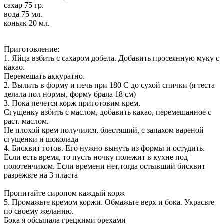
сахар 75 гр.
вода 75 мл.
коньяк 20 мл.
Приготовление:
1. Яйца взбить с сахаром добела. Добавить просеянную муку с
какао.
Перемешать аккуратно.
2. Вылить в форму и печь при 180 С до сухой спички (я теста
делала пол нормы, форму брала 18 см)
3. Пока печется корж приготовим крем.
Сгущенку взбить с маслом, добавить какао, перемешанное с
раст. маслом.
Не плохой крем получился, блестящий, с запахом вареной
сгущенки и шоколада
4. Бисквит готов. Его нужно вынуть из формы и остудить.
Если есть время, то пусть ночку полежит в кухне под
полотенчиком. Если времени нет,тогда остывший бисквит
разрежьте на 3 пласта
Пропитайте сиропом каждый корж
5. Промажьте кремом коржи. Обмажьте верх и бока. Украсьте
по своему желанию.
Бока я обсыпала грецкими орехами