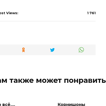
ost Views:
1 761
ам также может понравить
 всё….
Корнишоны