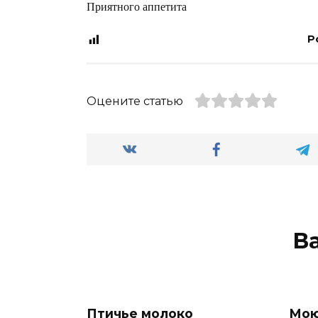
Приятного аппетита
P
Оцените статью
В
Птичье молоко
Мою