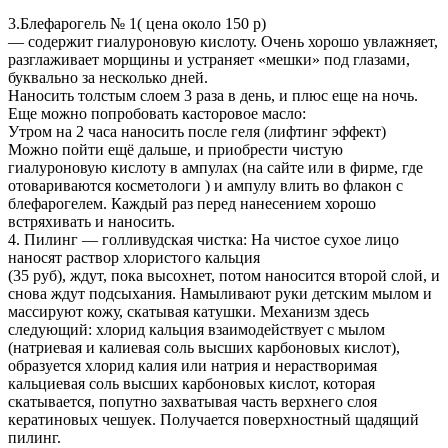
3.Блефарогель № 1( цена около 150 р)
— содержит гиалуроновую кислоту. Очень хорошо увлажняет,
разглаживает морщины и устраняет «мешки» под глазами,
буквально за несколько дней.
Наносить толстым слоем 3 раза в день, и плюс еще на ночь.
Еще можно попробовать касторовое масло:
Утром на 2 часа наносить после геля (лифтинг эффект)
Можно пойти ещё дальше, и приобрести чистую
гиалуроновую кислоту в ампулах (на сайте или в фирме, где
отовариваются косметологи ) и ампулу влить во флакон с
блефарогелем. Каждый раз перед нанесением хорошо
встряхивать и наносить.
4. Пилинг — голливудская чистка: На чистое сухое лицо
наносят раствор хлористого кальция
(35 руб), ждут, пока высохнет, потом наносится второй слой, и
снова ждут подсыхания. Намыливают руки детским мылом и
массируют кожу, скатывая катушки. Механизм здесь
следующий: хлорид кальция взаимодействует с мылом
(натриевая и калиевая соль высших карбоновых кислот),
образуется хлорид калия или натрия и нерастворимая
кальциевая соль высших карбоновых кислот, которая
скатывается, попутно захватывая часть верхнего слоя
кератиновых чешуек. Получается поверхностный щадящий
пилинг.