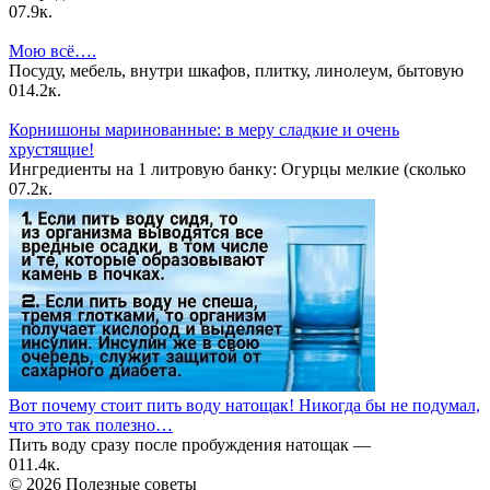
0
7.9к.
Мою всё….
Посуду, мебель, внутри шкафов, плитку, линолеум, бытовую
0
14.2к.
Корнишоны маринованные: в меру сладкие и очень
хрустящие!
Ингредиенты на 1 литровую банку: Огурцы мелкие (сколько
0
7.2к.
Вот почему стоит пить воду натощак! Никогда бы не подумал,
что это так полезно…
Пить воду сразу после пробуждения натощак —
0
11.4к.
© 2026 Полезные советы