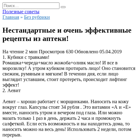
Перейти
Search
к
for:
Полезные советы
содержанию
Главная
»
Без рубрики
Нестандартные и очень эффективные
рецепты из аптеки!
На чтение
2 мин
Просмотров
630
Обновлено
05.04.2019
1. Кубики с травками!
Ромашка+череда+масло жожоба+оливк масло! И все в
морозилку! А утром кубиком протирать лицо! Оно становится
свежим, румяным и мягким! В течении дня, если лицо
выглядит уставшим, стоит протереть, происходит лифтинг
эффект!
2. Аевит
Аевит – хорошо работает с морщинками. Наносить на кожу
вокруг глаз. Капсулы стоят 34 рубля . Это витамин «А и «Е»
вместе, наносить утром и вечером под глаза. Или можно
мазать только 1 раз в день, держать 2 часа и промокнуть
салфеткой. Если есть возможность и вы находитесь дома, то
наносить можно на весь день! Использовать 2 недели, потом
перерыв.