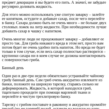
предмет декорации и вы будете его пить. А значит, не забудьте
регулярно доливать жидкость.
Для этого можно использовать уже спитую заварку – залейте
ее кипятком, остудите и добавьте сахар, после чего перелейте
в банку. Сахара должно быть не очень много – не больше двух
столовых ложек на литр жидкости. При необходимости лучше
добавить сахар в чашку с напитком.
Очень многие люди не процеживают заварку – добавляют ее
просто так. Для гриба никакого вреда в этом нет, просто вам
потом будет не очень удобно пить напиток. Но вреда не будет
только в том случае, если весь сахар полностью растворится –
крупинки сахара ни в коем случае не должны контактировать
с поверхностью гриба.
Банный день
Один раз в две-три недели обязательно устраивайте чайному
грибу банный день. Сам гриб очень аккуратно извлеките из
банки, положите на широкую тарелку, стараясь сильно не
деформировать. Жидкость, в которой находился гриб,
тщательно процедите при помощи марлевой ткани и
перелейте в чистую трехлитровую банку.
Тарелку с грибом поставьте в раковину и аккуратно промойте
теплой (но не горячей) водой, оставьте на воздухе на пару