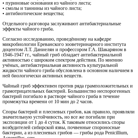
• пуриновые основания из чайного листа;
• смолы и таннины из чайного листа;
• антибиотические вещества;
Отдельного разговора заслуживают антибактериальные
эффекты чайного гриба.
Согласно исследованию, проведённому на кафедре
микробиологии Ереванского зооветеринарного института
доцентом Л.Т. Даниелян и профессором Г.А. Шакаряном в
1946-1947 гг., чайный гриб обладает антибактериальной
активностью с широким спектром действия. По мнению
учёных, антибактериальная активность культуральной
жидкости чайного гриба обусловлена в основном наличием в
ней биологически активных веществ.
Чайный гриб эффективен против ряда грамположительных и
грамотрицательных бактерий. Большинство неспорогенных
бактерий погибало в растворе чайного гриба в течение
промежутка времени от 10 мин до 2 часов.
Споры бактерий и плесневых грибов, как правило, проявляли
значительную устойчивость, но все же погибали при
экспозиции от 1 до 4 суток. К таковым относились споры
возбудителей сибирской язвы, почвенные спороносные
бактерии, а из плесневых грибов — грибы рода Penicillium,
Aspergillus, сем.