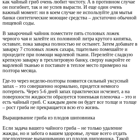
как чайный гриб очень любит чистоту. А в противном случае
он погибнет, так и не успев вырасти. И еще один очень
важный момент: ни в коем случае не используйте для мытья
банки синтетические моющие средства – достаточно обычной
пищевой соды.
В заварочный чайник поместите пять столовых ложек
черного чая и залейте их половиной литра крутого кипятка,
оставьте, пока заварка полностью не остынет. Затем добавьте в
заварку 7 столовых ложек сахара, тщательно помешайте и
процедите при помощи марлевой ткани. Перелейте сладкую
крепкую заварку в трехлитровую банку, сверху накройте ее
марлевой тканью и поставьте в теплое место примерно на
полтора месяца.
Где-то через неделю-полторы появится сильный уксусный
запах – это совершенно нормально, придется немного
потерпеть. Через 5-6 дней запах практически исчезнет, а на
поверхности жидкости образуется тоненькая пленочка – это и
есть чайный гриб. С каждым днем он будет все толще и толще
– рост гриба не прекращается всю его жизнь.
Выращивание гриба из плодов шиповника
Если задача вашего чайного гриба – не только удаление
жажды, но и забота о вашем здоровье, лучше всего отдать
предпочтение выращиванию из плодов шиповника. Такой