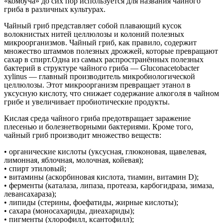
«комбуча» до сих пор используется для названия чайного
гриба в различных культурах.
Чайный гриб представляет собой плавающий кусок
волокнистых нитей целлюлозы и колоний полезных
микроорганизмов. Чайный гриб, как правило, содержит
множество штаммов полезных дрожжей, которые превращают
сахар в спирт.Одна из самых распространённых полезных
бактерий в структуре чайного гриба — Gluconacetobacter
xylinus — главный производитель микробиологической
целлюлозы. Этот микроорганизм превращает этанол в
уксусную кислоту, что снижает содержание алкоголя в чайном
грибе и увеличивает пробиотические продукты.
Кислая среда чайного гриба предотвращает заражение
плесенью и болезнетворными бактериями. Кроме того,
чайный гриб производит множество веществ:
• органические кислоты (уксусная, глюконовая, щавелевая,
лимонная, яблочная, молочная, койевая);
• спирт этиловый;
• витамины (аскорбиновая кислота, тиамин, витамин D);
• ферменты (каталаза, липаза, протеаза, карбогидраза, зимаза,
левансахараза);
• липиды (стерины, фоефатиды, жирные кислоты);
• сахара (моносахариды, диеахариды);
• пигменты (хлорофилл, ксантофилл);