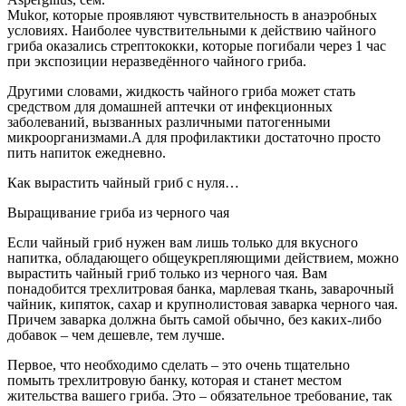
Mukor, которые проявляют чувствительность в анаэробных
условиях. Наиболее чувствительными к действию чайного
гриба оказались стрептококки, которые погибали через 1 час
при экспозиции неразведённого чайного гриба.
Другими словами, жидкость чайного гриба может стать
средством для домашней аптечки от инфекционных
заболеваний, вызванных различными патогенными
микроорганизмами.А для профилактики достаточно просто
пить напиток ежедневно.
Как вырастить чайный гриб с нуля…
Выращивание гриба из черного чая
Если чайный гриб нужен вам лишь только для вкусного
напитка, обладающего общеукрепляющими действием, можно
вырастить чайный гриб только из черного чая. Вам
понадобится трехлитровая банка, марлевая ткань, заварочный
чайник, кипяток, сахар и крупнолистовая заварка черного чая.
Причем заварка должна быть самой обычно, без каких-либо
добавок – чем дешевле, тем лучше.
Первое, что необходимо сделать – это очень тщательно
помыть трехлитровую банку, которая и станет местом
жительства вашего гриба. Это – обязательное требование, так