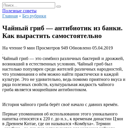
Перейти
Search
к
for:
Полезные советы
содержанию
Главная
»
Без рубрики
Чайный гриб — антибиотик из банки.
Как вырастить самостоятельно
На чтение
9 мин
Просмотров
949
Обновлено
05.04.2019
.
Чайный гриб — это симбиоз различных бактерий и дрожжей,
возникший в естественных условиях. Чайный гриб был
настолько популярен среди жителей различных народностей,
что упоминания о нём можно найти практически в каждой
культуре. Это не удивительно, ведь помимо приятного вкуса и
ряда полезных свойств, культуральная жидкость чайного
гриба является мощнейшим антибиотиком.
История чайного гриба берёт своё начало с давних времён.
Первые упоминания об использовании этого уникального
напитка относятся к 220 г. до н.э., к временам династии Цзин
в Древнем Китае, где он назывался «Комбуха». Термин