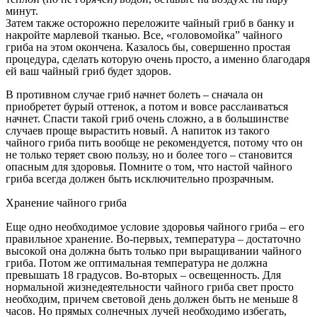
минут.
Затем также осторожно переложите чайный гриб в банку и
накройте марлевой тканью. Все, «головомойка” чайного
гриба на этом окончена. Казалось бы, совершенно простая
процедура, сделать которую очень просто, а именно благодаря
ей ваш чайный гриб будет здоров.
В противном случае гриб начнет болеть – сначала он
приобретет бурый оттенок, а потом и вовсе расслаиваться
начнет. Спасти такой гриб очень сложно, а в большинстве
случаев проще вырастить новый. А напиток из такого
чайного гриба пить вообще не рекомендуется, потому что он
не только теряет свою пользу, но и более того – становится
опасным для здоровья. Помните о том, что настой чайного
гриба всегда должен быть исключительно прозрачным.
Хранение чайного гриба
Еще одно необходимое условие здоровья чайного гриба – его
правильное хранение. Во-первых, температура – достаточно
высокой она должна быть только при выращивании чайного
гриба. Потом же оптимальная температура не должна
превышать 18 градусов. Во-вторых – освещенность. Для
нормальной жизнедеятельности чайного гриба свет просто
необходим, причем световой день должен быть не меньше 8
часов. Но прямых солнечных лучей необходимо избегать,