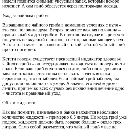
недели появится сильный уксусный запах, который вскоре
исчезнет. А сам гриб образуется через полтора-два месяца.
Уход за чайным грибом
Выращивание чайного гриба в домашних условиях с нуля –
это еще половина дела. Вторая не менее важная половина –
правильный уход за грибом. В противном случае вы рискуете
получить не вкусный напиток, а нечто, напоминающее уксус.
А то и того хуже – выращенный с такой заботой чайный гриб
просто погибнет.
Кстати говоря, существует прекрасный индикатор здоровья
чайного гриба – он всегда должен находиться на поверхности
воды. Если ваш гриб опустился на дно, либо после доливки
заварки отказывается снова всплывать – очень высока
вероятность, что он заболел.Если чайный гриб заболел, вы
допустили оплошность в уходе. А значит, его необходимо
лечить, причем во всех случаях без исключения лечение одно
– чистота и правильный уход.
Объем жидкости
Как вы помните, изначально в банке находится небольшое
количество жидкости – примерно 0,5 литра. Но когда гриб уже
подрос, жидкости должно быть гораздо больше – около трех
литров. Само собой разумеется, что чайный гриб у вас не