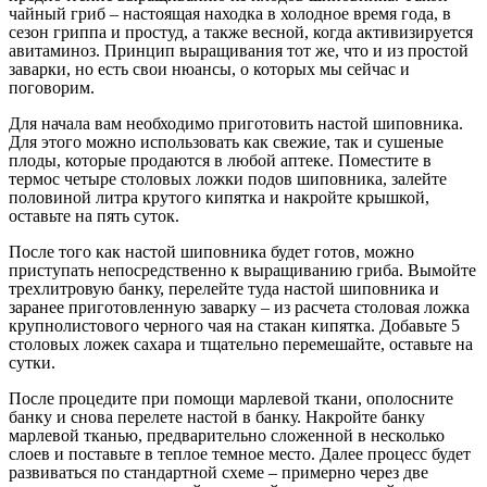
чайный гриб – настоящая находка в холодное время года, в
сезон гриппа и простуд, а также весной, когда активизируется
авитаминоз. Принцип выращивания тот же, что и из простой
заварки, но есть свои нюансы, о которых мы сейчас и
поговорим.
Для начала вам необходимо приготовить настой шиповника.
Для этого можно использовать как свежие, так и сушеные
плоды, которые продаются в любой аптеке. Поместите в
термос четыре столовых ложки подов шиповника, залейте
половиной литра крутого кипятка и накройте крышкой,
оставьте на пять суток.
После того как настой шиповника будет готов, можно
приступать непосредственно к выращиванию гриба. Вымойте
трехлитровую банку, перелейте туда настой шиповника и
заранее приготовленную заварку – из расчета столовая ложка
крупнолистового черного чая на стакан кипятка. Добавьте 5
столовых ложек сахара и тщательно перемешайте, оставьте на
сутки.
После процедите при помощи марлевой ткани, ополосните
банку и снова перелете настой в банку. Накройте банку
марлевой тканью, предварительно сложенной в несколько
слоев и поставьте в теплое темное место. Далее процесс будет
развиваться по стандартной схеме – примерно через две