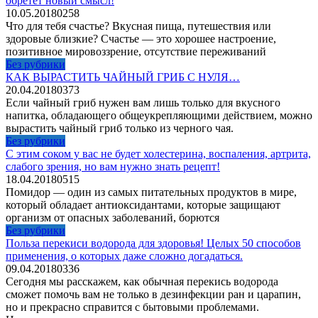
обретет новый смысл!
10.05.2018
0
258
Что для тебя счастье? Вкусная пища, путешествия или
здоровые близкие? Счастье — это хорошее настроение,
позитивное мировоззрение, отсутствие переживаний
Без рубрики
КАК ВЫРАСТИТЬ ЧАЙНЫЙ ГРИБ С НУЛЯ…
20.04.2018
0
373
Если чайный гриб нужен вам лишь только для вкусного
напитка, обладающего общеукрепляющими действием, можно
вырастить чайный гриб только из черного чая.
Без рубрики
С этим соком у вас не будет холестерина, воспаления, артрита,
слабого зрения, но вам нужно знать рецепт!
18.04.2018
0
515
Помидор — один из самых питательных продуктов в мире,
который обладает антиоксидантами, которые защищают
организм от опасных заболеваний, борются
Без рубрики
Польза перекиси водорода для здоровья! Целых 50 способов
применения, о которых даже сложно догадаться.
09.04.2018
0
336
Сегодня мы расскажем, как обычная перекись водорода
сможет помочь вам не только в дезинфекции ран и царапин,
но и прекрасно справится с бытовыми проблемами.