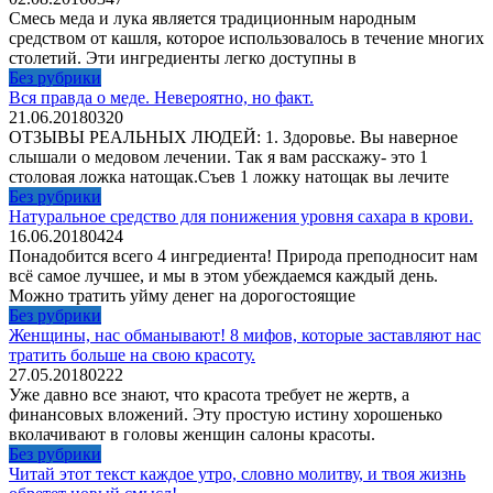
Смесь меда и лука является традиционным народным
средством от кашля, которое использовалось в течение многих
столетий. Эти ингредиенты легко доступны в
Без рубрики
Вся правда о меде. Невероятно, но факт.
21.06.2018
0
320
ОТЗЫВЫ РЕАЛЬНЫХ ЛЮДЕЙ: 1. Здоровье. Вы наверное
слышали о медовом лечении. Так я вам расскажу- это 1
столовая ложка натощак.Съев 1 ложку натощак вы лечите
Без рубрики
Натуральное средство для понижения уровня сахара в крови.
16.06.2018
0
424
Понадобится всего 4 ингредиента! Природа преподносит нам
всё самое лучшее, и мы в этом убеждаемся каждый день.
Можно тратить уйму денег на дорогостоящие
Без рубрики
Женщины, нас обманывают! 8 мифов, которые заставляют нас
тратить больше на свою красоту.
27.05.2018
0
222
Уже давно все знают, что красота требует не жертв, а
финансовых вложений. Эту простую истину хорошенько
вколачивают в головы женщин салоны красоты.
Без рубрики
Читай этот текст каждое утро, словно молитву, и твоя жизнь