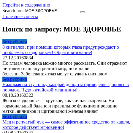
Перейти к содержанию
Search for:
Полезные советы
Поиск по запросу:
МОЕ ЗДОРОВЬЕ
Без рубрики
8 сигналов, при помощи которых глаза предупреждают о
проблемах со здоровьем! Обрати внимание!
27.12.2016
0
834
По глазам человека можно многое рассказать. Они отражают
не только наш внутренний мир, но и наши
болезни. Заболевания глаз могут служить сигналом
Без рубрики
Нажимая на эту точку каждый день, ты приведешь здоровье в
порядок. Чудо китайской медицины!
08.10.2016
0
322
Женское здоровье — хрупкое, как яичная скорлупа. На
гормональный баланс и правильное функционирование
матки, яичников и щитовидной железы влияет
Без рубрики
Мед и репчатый лук — самое эффективное средство от кашля,
которое действует мгновенно!
02.08.2016
0
347