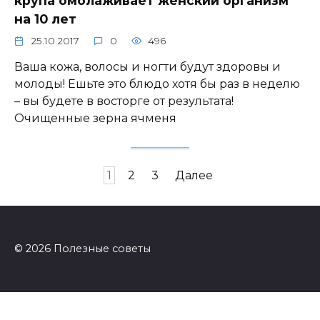
крупа омолаживает женский организм
на 10 лет
25.10.2017
0
496
Ваша кожа, волосы и ногти будут здоровы и
молоды! Ешьте это блюдо хотя бы раз в неделю
– вы будете в восторге от результата!
Очищенные зерна ячменя
Навигация
1
2
3
Далее
по
записям
© 2026 Полезные советы