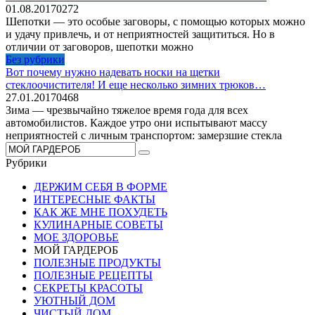
01.08.2017
0
272
Шепотки — это особые заговоры, с помощью которых можно
и удачу привлечь, и от неприятностей защититься. Но в
отличии от заговоров, шепотки можно
Без рубрики
Вот почему нужно надевать носки на щетки
стеклоочистителя! И еще несколько зимних трюков…
27.01.2017
0
468
Зима — чрезвычайно тяжелое время года для всех
автомобилистов. Каждое утро они испытывают массу
неприятностей с личным транспортом: замерзшие стекла
Search
for:
Рубрики
ДЕРЖИМ СЕБЯ В ФОРМЕ
ИНТЕРЕСНЫЕ ФАКТЫ
КАК ЖЕ МНЕ ПОХУДЕТЬ
КУЛИНАРНЫЕ СОВЕТЫ
МОЕ ЗДОРОВЬЕ
МОЙ ГАРДЕРОБ
ПОЛЕЗНЫЕ ПРОДУКТЫ
ПОЛЕЗНЫЕ РЕЦЕПТЫ
СЕКРЕТЫ КРАСОТЫ
УЮТНЫЙ ДОМ
ЧИСТЫЙ ДОМ