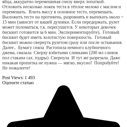
яйца, аккуратно перемешивая снизу вверх лопаткой.  
Отложить несколько ложек теста в тёплое молоко с маслом и 
перемешать.  Влить массу в основное тесто, перемешать.   
Выложить тесто на противень, разровнять и выпекать около ~ 
15 мин (зависит от вашей духовки. Если передержать, рулет 
может поломаться, т.к. пересушится. У некоторых девочек 
бисквит готовится за 6 мин. Экспериментируйте).  Готовый 
бисквит будет иметь золотистую поверхность.  Готовый 
бисквит можно свернуть рулетом сразу или после остывания.  
Далее..  Бумагу сняла  Растопила немного клубничного 
джема, смазала  Сверху взбитыми сливками (200 мл сливок 
пол стакана сах. пудры)  Свернула  И тут же разрезала. Даже 
никакая пропитка не нужна — мягко, вкусно!  Попробуйте! 
Не пожалеете!
Post Views:
1 493
Оцените статью