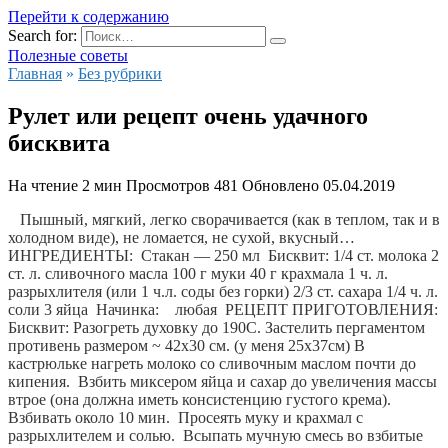
Перейти к содержанию
Search for:
Полезные советы
Главная
»
Без рубрики
Рулет или рецепт очень удачного
бисквита
На чтение
2 мин
Просмотров
481
Обновлено
05.04.2019
 Пышный, мягкий, легко сворачивается (как в теплом, так и в 
холодном виде), не ломается, не сухой, вкусный…  
ИНГРЕДИЕНТЫ:  Стакан — 250 мл
  Бисквит: 1/4 ст. молока 2 
ст. л. сливочного масла 100 г муки 40 г крахмала 1 ч. л. 
разрыхлителя (или 1 ч.л. соды без горки) 2/3 ст. сахара 1/4 ч. л. 
соли 3 яйца  Начинка:    любая  РЕЦЕПТ ПРИГОТОВЛЕНИЯ:  
Бисквит: Разогреть духовку до 190С. Застелить пергаментом 
противень размером ~ 42х30 см. (у меня 25х37см) В 
кастрюльке нагреть молоко со сливочным маслом почти до 
кипения.  Взбить миксером яйца и сахар до увеличения массы 
втрое (она должна иметь консистенцию густого крема). 
Взбивать около 10 мин.  Просеять муку и крахмал с 
разрыхлителем и солью.  Всыпать мучную смесь во взбитые 