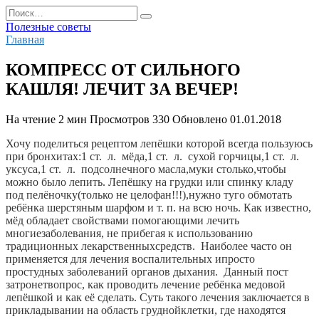
Перейти
Search
к
for:
Полезные советы
содержанию
Главная
КОМПРЕСС ОТ СИЛЬНОГО
КАШЛЯ! ЛЕЧИТ ЗА ВЕЧЕР!
На чтение
2 мин
Просмотров
330
Обновлено
01.01.2018
Хочу поделиться рецептом лепёшки которой всегда пользуюсь 
при бронхитах:1 ст.  л.  мёда,1 ст.  л.  сухой горчицы,1 ст.  л.  
уксуса,1 ст.  л.  подсолнечного масла,муки столько,чтобы 
можно было лепить. 
Лепёшку на грудки или спинку кладу 
под пелёночку(только не целофан!!!),нужно туго обмотать 
ребёнка шерстяным шарфом и т. п. на всю ночь. Как известно, 
мёд обладает свойствами помогающими лечить 
многиезаболевания, не прибегая к использованию 
традиционных лекарственныхсредств.  Наиболее часто он 
применяется для лечения воспалительных ипросто 
простудных заболеваний органов дыхания.  Данный пост 
затронетвопрос, как проводить лечение ребёнка медовой 
лепёшкой и как её сделать. Суть такого лечения заключается в 
прикладывании на область груднойклетки, где находятся 