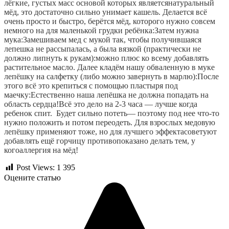
лёгкие, густых масс основой которых являетсянатуральный 
мёд, это достаточно сильно унимает кашель. Делается всё 
очень просто и быстро, берётся мёд, которого нужно совсем 
немного на для маленькой грудки ребёнка:Затем нужна 
мука:Замешиваем мед с мукой так, чтобы получившаяся 
лепешка не рассыпалась, а была вязкой (практически не 
должно липнуть к рукам):можно плюс ко всему добавлять 
растительное масло. Далее кладём нашу обваленную в муке 
лепёшку на салфетку (либо можно завернуть в марлю):После 
этого всё это крепиться с помощью пластыря под 
маечку:Естественно наша лепёшка не должна попадать на 
область сердца!Всё это дело на 2-3 часа — лучше когда 
ребенок спит.  Будет сильно потеть— поэтому под нее что-то 
нужно положить и потом переодеть. Для взрослых медовую 
лепёшку применяют тоже, но для лучшего эффектасоветуют 
добавлять ещё горчицу противопоказано делать тем, у 
когоаллергия на мёд!
Post Views:
1 395
Оцените статью