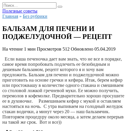
Перейти
Search
к
for:
Полезные советы
содержанию
Главная
»
Без рубрики
БАЛЬЗАМ ДЛЯ ПЕЧЕНИ И
ПОДЖЕЛУДОЧНОЙ — РЕЦЕПТ
На чтение
1 мин
Просмотров
512
Обновлено
05.04.2019
 Если ваша печеночка дает вам знать, что не все в порядке, 
самое время попробовать подлечить ее безобидным и 
дешевым бальзамом, рецепт которого я и хочу вам 
предложить. Бальзам для печени и поджелудочной можно 
приготовить на основе гречки и кефира.
 Итак, берем кефир 
или простоквашу в количестве одного стакана и смешиваем 
со столовой ложкой гречневой муки. Ее можно получить, 
перемолов в кофемолке. Предварительно хорошо просушите 
ее в духовочке.     Размешиваем кефир с мукой и оставляем 
настояться на ночь.  С утра выпиваем на голодный желудок 
стакан водички, а минут через 20 — наш бальзамчик.  
Повторяем процедуру около месяца, а затем делаем перерыв 
на такой же срок.  Вот и все))