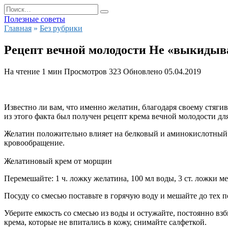
Перейти
Search
к
for:
Полезные советы
содержанию
Главная
»
Без рубрики
Рецепт вечной молодости Не «выкидыва
На чтение
1 мин
Просмотров
323
Обновлено
05.04.2019
Известно ли вам, что именно желатин, благодаря своему стяг
из этого факта был получен рецепт крема вечной молодости дл
Желатин положительно влияет на белковый и аминокислотный о
кровообращение.
Желатиновый крем от морщин
Перемешайте: 1 ч. ложку желатина, 100 мл воды, 3 ст. ложки ме
Посуду со смесью поставьте в горячую воду и мешайте до тех п
Уберите емкость со смесью из воды и остужайте, постоянно взб
крема, которые не впитались в кожу, снимайте салфеткой.