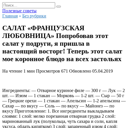
Перейти
Search
к
for:
Полезные советы
содержанию
Главная
»
Без рубрики
САЛАТ «ФРАНЦУЗСКАЯ
ЛЮБОВНИЦА» Попробовав этот
салат у подруги, я пришла в
настоящий восторг! Теперь этот салат
мое коронное блюдо на всех застольях
На чтение
1 мин
Просмотров
671
Обновлено
05.04.2019
Ингредиенты: — Отварное куриное филе — 300 г — Лук — 2
шт. — Изюм — 1 стакан — Морковь — 1-2 шт.
— Сыр — 50 г
— Грецкие орехи — 1 стакан — Апельсин — 1-2 апельсина —
Сахар — по вкусу — Соль — по вкусу — Майонез — по
вкусу Приготовление: 1. Все ингредиенты выкладываем
слоями: 1 слой: мелко порезанная отварная грудка 2 слой:
маринованный лук (полукольца, чуть сахара и соли, капля
уксуса, обдать кипятком) 3 слой: запаренный изюм 4 слой: