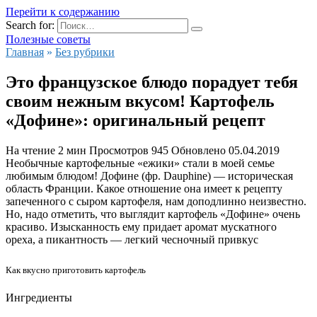
Перейти к содержанию
Search for:
Полезные советы
Главная
»
Без рубрики
Это французское блюдо порадует тебя
своим нежным вкусом! Картофель
«Дофине»: оригинальный рецепт
На чтение
2 мин
Просмотров
945
Обновлено
05.04.2019
Необычные картофельные «ежики» стали в моей семье
любимым блюдом! Дофине (фр. Dauphinе) — историческая
область Франции. Какое отношение она имеет к рецепту
запеченного с сыром картофеля, нам доподлинно неизвестно.
Но, надо отметить, что выглядит картофель «Дофине» очень
красиво. Изысканность ему придает аромат мускатного
ореха, а пикантность — легкий чесночный привкус
Как вкусно приготовить картофель
Ингредиенты