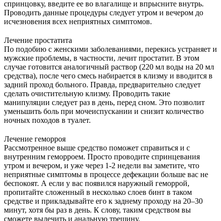
спринцовку, введите ее во влагалище и впрысните внутрь.
Проводить данные процедуры следует утром и вечером до
исчезновения всех неприятных симптомов.
Лечение простатита
По подобию с женскими заболеваниями, перекись устраняет и
мужские проблемы, в частности, лечит простатит. В этом
случае готовится аналогичный раствор (220 мл воды на 20 мл
средства), после чего смесь набирается в клизму и вводится в
задний проход больного. Правда, предварительно следует
сделать очистительную клизму. Проводить такие
манипуляции следует раз в день, перед сном. Это позволит
уменьшить боль при мочеиспускании и снизит количество
ночных походов в туалет.
Лечение геморроя
Рассмотренное выше средство поможет справиться и с
внутренним геморроем. Просто проводите спринцевания
утром и вечером, и уже через 1-2 недели вы заметите, что
неприятные симптомы в процессе дефекации больше вас не
беспокоят. А если у вас появился наружный геморрой,
пропитайте сложенный в несколько слоев бинт в таком
средстве и прикладывайте его к заднему проходу на 20–30
минут, хотя бы раз в день. К слову, таким средством вы
сможете вылечить и анальную трещину.