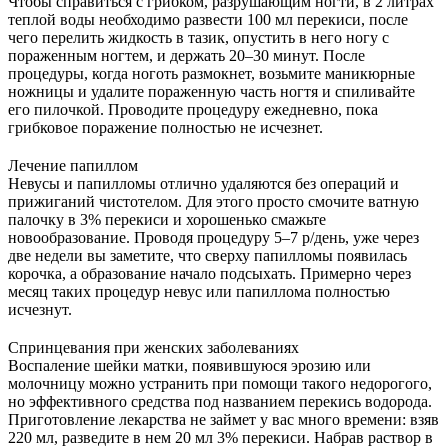
Чтобы справиться с грибком, разрушающим ногти, в 2 литрах
теплой воды необходимо развести 100 мл перекиси, после
чего перелить жидкость в тазик, опустить в него ногу с
пораженным ногтем, и держать 20–30 минут. После
процедуры, когда ноготь размокнет, возьмите маникюрные
ножницы и удалите пораженную часть ногтя и спиливайте
его пилочкой. Проводите процедуру ежедневно, пока
грибковое поражение полностью не исчезнет.
Лечение папиллом
Невусы и папилломы отлично удаляются без операций и
прижиганий чистотелом. Для этого просто смочите ватную
палочку в 3% перекиси и хорошенько смажьте
новообразование. Проводя процедуру 5–7 р/день, уже через
две недели вы заметите, что сверху папилломы появилась
корочка, а образование начало подсыхать. Примерно через
месяц таких процедур невус или папиллома полностью
исчезнут.
Спринцевания при женских заболеваниях
Воспаление шейки матки, появившуюся эрозию или
молочницу можно устранить при помощи такого недорогого,
но эффективного средства под названием перекись водорода.
Приготовление лекарства не займет у вас много времени: взяв
220 мл, разведите в нем 20 мл 3% перекиси. Набрав раствор в