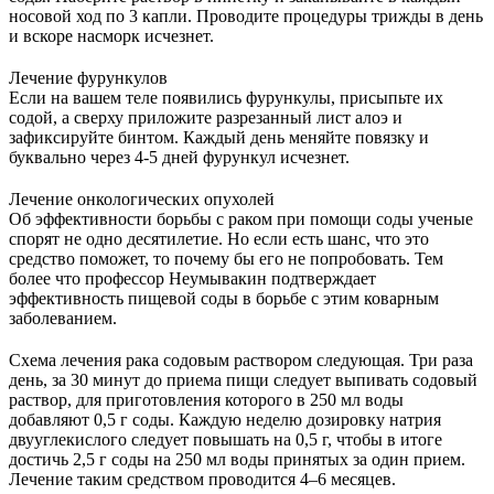
носовой ход по 3 капли. Проводите процедуры трижды в день
и вскоре насморк исчезнет.
Лечение фурункулов
Если на вашем теле появились фурункулы, присыпьте их
содой, а сверху приложите разрезанный лист алоэ и
зафиксируйте бинтом. Каждый день меняйте повязку и
буквально через 4-5 дней фурункул исчезнет.
Лечение онкологических опухолей
Об эффективности борьбы с раком при помощи соды ученые
спорят не одно десятилетие. Но если есть шанс, что это
средство поможет, то почему бы его не попробовать. Тем
более что профессор Неумывакин подтверждает
эффективность пищевой соды в борьбе с этим коварным
заболеванием.
Схема лечения рака содовым раствором следующая. Три раза
день, за 30 минут до приема пищи следует выпивать содовый
раствор, для приготовления которого в 250 мл воды
добавляют 0,5 г соды. Каждую неделю дозировку натрия
двууглекислого следует повышать на 0,5 г, чтобы в итоге
достичь 2,5 г соды на 250 мл воды принятых за один прием.
Лечение таким средством проводится 4–6 месяцев.