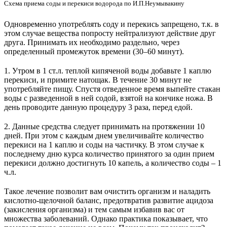
Схема приема соды и перекиси водорода по И.П.Неумывакину
Одновременно употреблять соду и перекись запрещено, т.к. в
этом случае вещества попросту нейтрализуют действие друг
друга. Принимать их необходимо раздельно, через
определенный промежуток времени (30–60 минут).
1. Утром в 1 ст.л. теплой кипяченой воды добавьте 1 каплю
перекиси, и примите натощак. В течение 30 минут не
употребляйте пищу. Спустя отведенное время выпейте стакан
воды с разведенной в ней содой, взятой на кончике ножа. В
день проводите данную процедуру 3 раза, перед едой.
2. Данные средства следует принимать на протяжении 10
дней. При этом с каждым днем увеличивайте количество
перекиси на 1 каплю и соды на частичку. В этом случае к
последнему дню курса количество принятого за один прием
перекиси должно достигнуть 10 капель, а количество соды – 1
ч.л.
Такое лечение позволит вам очистить организм и наладить
кислотно-щелочной баланс, предотвратив развитие ацидоза
(закисления организма) и тем самым избавив вас от
множества заболеваний. Однако практика показывает, что