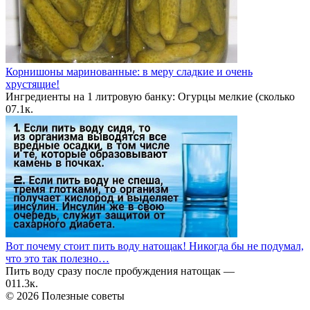
Корнишоны маринованные: в меру сладкие и очень
хрустящие!
Ингредиенты на 1 литровую банку: Огурцы мелкие (сколько
0
7.1к.
Вот почему стоит пить воду натощак! Никогда бы не подумал,
что это так полезно…
Пить воду сразу после пробуждения натощак —
0
11.3к.
© 2026 Полезные советы