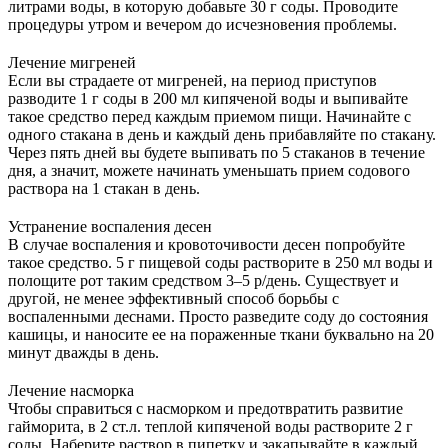
литрами воды, в которую добавьте 30 г соды. Проводите
процедуры утром и вечером до исчезновения проблемы.
Лечение мигреней
Если вы страдаете от мигреней, на период приступов
разводите 1 г соды в 200 мл кипяченой воды и выпивайте
такое средство перед каждым приемом пищи. Начинайте с
одного стакана в день и каждый день прибавляйте по стакану.
Через пять дней вы будете выпивать по 5 стаканов в течение
дня, а значит, можете начинать уменьшать прием содового
раствора на 1 стакан в день.
Устранение воспаления десен
В случае воспаления и кровоточивости десен попробуйте
такое средство. 5 г пищевой соды растворите в 250 мл воды и
полощите рот таким средством 3–5 р/день. Существует и
другой, не менее эффективный способ борьбы с
воспаленными деснами. Просто разведите соду до состояния
кашицы, и наносите ее на пораженные ткани буквально на 20
минут дважды в день.
Лечение насморка
Чтобы справиться с насморком и предотвратить развитие
гайморита, в 2 ст.л. теплой кипяченой воды растворите 2 г
соды. Наберите раствор в пипетку и закапывайте в каждый