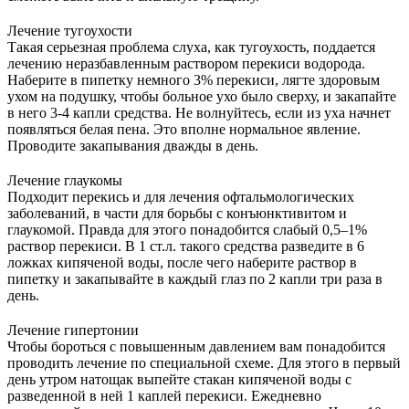
Лечение тугоухости
Такая серьезная проблема слуха, как тугоухость, поддается
лечению неразбавленным раствором перекиси водорода.
Наберите в пипетку немного 3% перекиси, лягте здоровым
ухом на подушку, чтобы больное ухо было сверху, и закапайте
в него 3-4 капли средства. Не волнуйтесь, если из уха начнет
появляться белая пена. Это вполне нормальное явление.
Проводите закапывания дважды в день.
Лечение глаукомы
Подходит перекись и для лечения офтальмологических
заболеваний, в части для борьбы с конъюнктивитом и
глаукомой. Правда для этого понадобится слабый 0,5–1%
раствор перекиси. В 1 ст.л. такого средства разведите в 6
ложках кипяченой воды, после чего наберите раствор в
пипетку и закапывайте в каждый глаз по 2 капли три раза в
день.
Лечение гипертонии
Чтобы бороться с повышенным давлением вам понадобится
проводить лечение по специальной схеме. Для этого в первый
день утром натощак выпейте стакан кипяченой воды с
разведенной в ней 1 каплей перекиси. Ежедневно