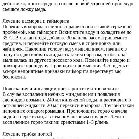
действие данного средства после первой утренней процедуры
съешьте ложку меда.
Лечение насморка и гайморита
Перекись водорода отлично справляется и с такой серьезной
проблемой, как гайморит. Вскипятите воду и охладите ее до
35°С. В стакан воды добавьте 30 капель рассматриваемого
средства, и перелейте готовую смесь в спринцовку или
чайничек. Наклонив голову над умывальником, начните в
одну ноздрю вливать жидкость таким образом, чтобы она
выливалась из другого носового хода. Поменяйте ноздрю и
повторите процедуру. Проводите промывания 3–5 р/день и
вскоре неприятные признаки гайморита перестанут вас
беспокоить.
Полоскания и ингаляции при ларингите и тонзиллите
В случае воспаления небных миндалин или появления
аденоидов возьмите 240 мл кипяченой воды, и растворите в
остывшей жидкости 20 мл перекиси водорода. Другой стакан
наполните отваром ромашки. Прополощите горло сначала
водой с перекисью, а затем ромашковым отваром. Лечите
воспаленное горло такими средствами 1–3 р/день.
Лечение грибка ногтей