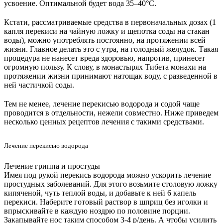
усвоение. Оптимальной будет вода 35–40°C.
Кстати, рассматриваемые средства в первоначальных дозах (1
капля перекиси на чайную ложку и щепотка соды на стакан
воды), можно употреблять постоянно, на протяжении всей
жизни. Главное делать это с утра, на голодный желудок. Такая
процедура не нанесет вреда здоровью, напротив, принесет
огромную пользу. К слову, в монастырях Тибета монахи на
протяжении жизни принимают натощак воду, с разведенной в
ней частичкой соды.
Тем не менее, лечение перекисью водорода и содой чаще
проводится в отдельности, нежели совместно. Ниже приведем
несколько ценных рецептов лечения с такими средствами.
Лечение перекисью водорода
Лечение гриппа и простуды
Имея под рукой перекись водорода можно ускорить лечение
простудных заболеваний. Для этого возьмите столовую ложку
кипяченой, чуть теплой воды, и добавьте к ней 6 капель
перекиси. Наберите готовый раствор в шприц без иголки и
впрыскивайте в каждую ноздрю по половине порции.
Закапывайте нос таким способом 3-4 р/день. А чтобы усилить