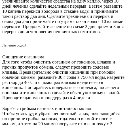
увеличивайте количество средства на одну каплю. Через 10
дней лечения сделайте недельный перерыв, а затем разведите
10 капель перекиси водорода в стакане воды и принимайте
такой раствор два дня. Сделайте трехдневный перерыв и
снова два дня принимайте по утрам стакан воды с 10 каплями
перекиси. Продолжайте лечение по схеме 2 дня прием и 3 дня
перерыв до исчезновения неприятных симптомов.
Лечение содой
Очищение организма
Для того чтобы очистить организм от токсинов, шлаков и
прочих продуктов обмена, следует проводить содовые
клизмы. Предварительно очистив кишечник при помощи
обычной клизмы, разведите 30 г соды в 750 мл воды, нагрейте
раствор до 40°C и с помощью клизмы введите его в
кишечник. Постарайтесь подержать его полчаса, после чего
опорожните кишечник и сделайте обычную клизму с водой.
Проводите данную процедуру раз в 4 недели.
Борьба с грибком на ногах и потливостью ног
Чтобы унять зуд и убрать неприятный запах, появляющийся
по причине грибка на ногах, тщательно вымойте ноги с
мылом, а затем на 20 минут погрузите их в ванночку с 2