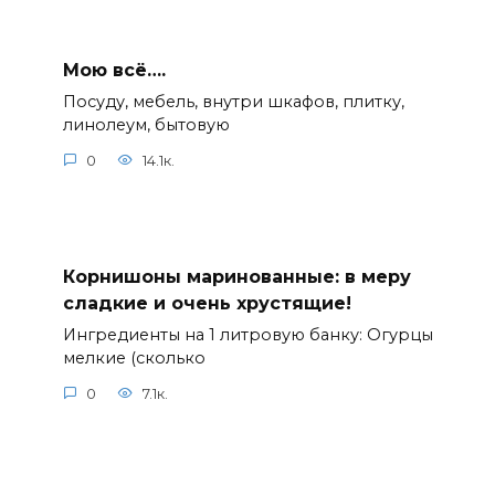
Мою всё….
Посуду, мебель, внутри шкафов, плитку,
линолеум, бытовую
0
14.1к.
Корнишоны маринованные: в меру
сладкие и очень хрустящие!
Ингредиенты на 1 литровую банку: Огурцы
мелкие (сколько
0
7.1к.