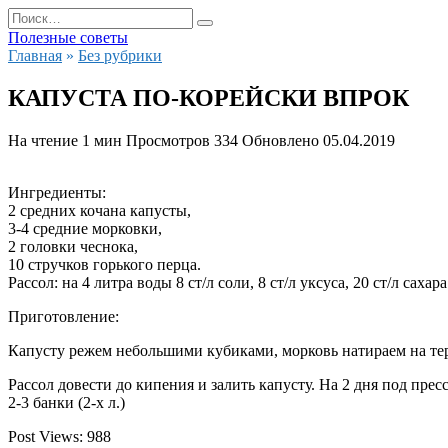
Перейти
Search
к
for:
Полезные советы
содержанию
Главная
»
Без рубрики
КАПУСТА ПО-КОРЕЙСКИ ВПРОК
На чтение
1 мин
Просмотров
334
Обновлено
05.04.2019
Ингредиенты:
2 средних кочана капусты,
3-4 средние морковки,
2 головки чеснока,
10 стручков горького перца.
Рассол: на 4 литра воды 8 ст/л соли, 8 ст/л уксуса, 20 ст/л сахара
Приготовление:
Капусту режем небольшими кубиками, морковь натираем на терке
Рассол довести до кипения и залить капусту. На 2 дня под прес
2-3 банки (2-х л.)
Post Views:
988