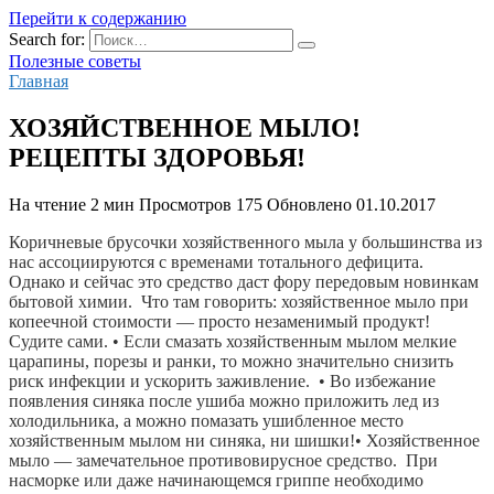
Перейти к содержанию
Search for:
Полезные советы
Главная
ХОЗЯЙСТВЕННОЕ МЫЛО!
РЕЦЕПТЫ ЗДОРОВЬЯ!
На чтение
2 мин
Просмотров
175
Обновлено
01.10.2017
Коричневые брусочки хозяйственного мыла у большинства из 
нас ассоциируются с временами тотального дефицита.  
Однако и сейчас это средство даст фору передовым новинкам 
бытовой химии.  Что там говорить: хозяйственное мыло при 
копеечной стоимости — просто незаменимый продукт! 
Судите сами. • Если смазать хозяйственным мылом мелкие 
царапины, порезы и ранки, то можно значительно снизить 
риск инфекции и ускорить заживление.  
• Во избежание 
появления синяка после ушиба можно приложить лед из 
холодильника, а можно помазать ушибленное место 
хозяйственным мылом ни синяка, ни шишки!• Хозяйственное 
мыло — замечательное противовирусное средство.  При 
насморке или даже начинающемся гриппе необходимо 