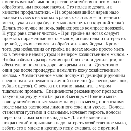
смочить ватный тампон в растворе хозяйственного мыла и 
обработать им носовые пазухи. Это полезно делать и в 
качестве профилактики. • На образовавшийся нарыв надо 
наложить смесь из взятых в равных частях хозяйственного 
мыла, лука и сахара (лук и мыло натереть на крупной терке).  
Делать это лучше на ночь, зафиксировав компресс повязкой.  
К утру, рана станет чистой. • При грибке на ногах следует 
промыть пораженные места мылом, основательно потерев их 
щеткой, дать высохнуть и обработать кожу йодом.  Кроме 
того, для избавления от грибка на ногах можно просто мыть 
их в течение недели утром и вечером хозяйственным мылом. • 
Чтобы избежать раздражения при бритье или депиляции, не 
обязательно покупать дорогие кремы и гели.  Достаточно 
один раз после процедуры намылить кожу хозяйственным 
мылом. • Хозяйственное мыло послужит дезинфицирующим 
средством для предметов личной гигиены (расчесок, мочалок, 
зубных щеток). С вечера их нужно намылить, а утром 
тщательно промыть.  Специалисты рекомендуют проводить 
такую процедуру хотя бы раз в 3 месяца. • Полезно мыть 
голову хозяйственным мылом пару раз в месяц, ополаскивая 
после мытья раствором лимонного сока или уксуса.  Волосы 
становятся густыми и сильными, исчезает перхоть, волосы 
перестают ломаться и выпадать. • Для избавления от 
покраснений и прыщиков надо натереть хозяйственное мыло, 
взбить его в миске в крепкую пену, смещать ее с крупной 