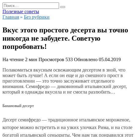
Перейти
Search
к
for:
Полезные советы
содержанию
Главная
»
Без рубрики
Вкус этого простого десерта вы точно
никогда не забудете. Советую
попробовать!
На чтение
2 мин
Просмотров
533
Обновлено
05.04.2019
Полакомиться вкусным освежающим десертом в зной, что
может быть лучше! А если он еще и до смешного прост в
приготовлении — это точно заслуживает отдельного
внимания.
Семифредо
— диковинный итальянский десерт,
который я однажды вкусила и не смогла разлюбить…
Банановый десерт
Десерт семифредо
— традиционное итальянское мороженое,
которое можно встретить и на узких улочках Рима, и на столе
богатой итальянской сеньориты. Чем нам так понравился этот