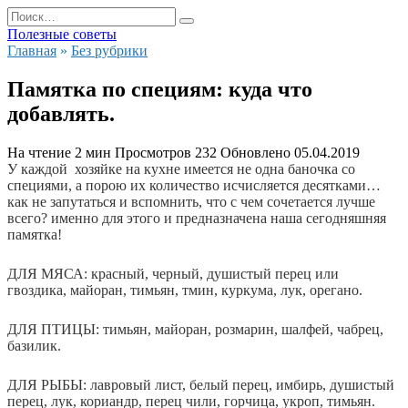
Перейти
Search
к
for:
Полезные советы
содержанию
Главная
»
Без рубрики
Памятка по специям: куда что
добавлять.
На чтение
2 мин
Просмотров
232
Обновлено
05.04.2019
У каждой хозяйке на кухне имеется не одна баночка со
специями, а порою их количество исчисляется десятками…
как не запутаться и вспомнить, что с чем сочетается лучше
всего? именно для этого и предназначена наша сегодняшняя
памятка!
ДЛЯ МЯСА
: красный, черный, душистый перец или
гвоздика, майоран, тимьян, тмин, куркума, лук, орегано.
ДЛЯ ПТИЦЫ
: тимьян, майоран, розмарин, шалфей, чабрец,
базилик.
ДЛЯ РЫБЫ
: лавровый лист, белый перец, имбирь, душистый
перец, лук, кориандр, перец чили, горчица, укроп, тимьян.