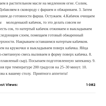
ем в растительном масле на медленном огне. Солим, 
Добавляем в сковороду с фаршем и обжариваем. 3. Затем 
шим до готовности фарша. Остужаем. 4.Кабачок очищаем 
    молоденький кабачок, то это делать совсем не 
 есть сок, то натертый кабачок отжимаем и выкладываем 
, следующим слоем, помещаем готовый обжаренный 
ерхности. Накрываем оставшимся натертым кабачком. 
ем на кружочки и выкладываем поверх кабачка. Яйца 
о-сметанную смесь выливаем в форму поверх кабачка. 8. 
 плавленый сыр). Посыпаем подготовленную запеканку. 9. 
я при температуре 200 градусов на 25–30 минут. 10. 
ва к вашему столу.  Приятного аппетита!
st Views:
1 082