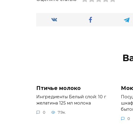
В
Птичье молоко
Мою
Ингредиенты Белый слой: 10 г
Посу
желатина 125 мл молока
шкаф
быто
0
7.9к.
0