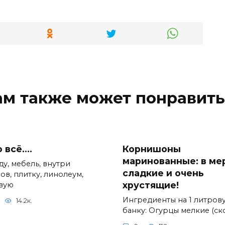
ам также может понравить
 всё….
Корнишоны
маринованные: в ме
ду, мебель, внутри
сладкие и очень
ов, плитку, линолеум,
хрустящие!
вую
Ингредиенты на 1 литров
14.2к.
банку: Огурцы мелкие (ск