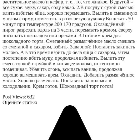
растительное масло и кефир, т. е., то, что жидкое. В другой – 
всё сухое: муку, сахар, соду какао. 2.В посуду с сухой смесью 
влить взбитые яйца, хорошо перемешать. Вылить в смазанную 
маслом форму, поместить в разогретую духовку.Выпекать 50 
минут при температуре 200-170 градусов. Охлаждённый 
пирог разрезать вдоль на 3 части, перемазать кремом, сверху 
посыпать шоколадом или орехами. 3.Готовим крем для 
шоколадного торта. Сметанный: размягчённое масло смешать 
со сметаной и сахаром, взбить. Заварной: Поставить закипать 
молоко. А в это время взбить до бела яйца с сахаром, затем 
постепенно вбить муку, продолжая взбивать. Вылить эту 
смесь тонкой струйкой в кипящее молоко, интенсивно 
помешивая. Убавить огонь, всыпать ваниль, продолжая 
хорошо вымешивать крем. Охладить. Добавить размягчённое 
масло. Хорошо размешать. Поставить на полчаса в 
холодильник. Крем готов. Шоколадный торт готов!
Post Views:
632
Оцените статью