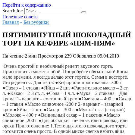
Перейти к содержанию
Search for:
Полезные советы
Главная
»
Без рубрики
ПЯТИМИНУТНЫЙ ШОКОЛАДНЫЙ
ТОРТ НА КЕФИРЕ «НЯМ-НЯМ»
На чтение
2 мин
Просмотров
239
Обновлено
05.04.2019
 Очень простой и необычный рецепт вкусного торта. 
Приготовить сможет любой. Попробуйте обязательно! Когда 
мало времени, я всегда делаю этот тортик. Семья в восторге. 
Ингредиенты: Для теста: ●Кефир или простокваша -300 г 
●Сахар – 1 стакан
 ●Яйца – 2 шт. ●Растительное масло – 2 ст. 
л. ●Какао – 2-3 ст. л. ●Сода – 1 ч.л. ●Мука – 2 стакана    Для 
крема: 1- вариант – сметанный крем ●Сметана – 400 г ●Сахар 
– 1 стакан ●Масло сливочное -200 г 2- вариант – заварной 
крем ●Яйца – 2 шт. ●Сахар – 300 г ●Мука-2 ст. л (с горкой) 
●Молоко – 400 г ●Ванильный сахар – 1 пакетик ●Масло 
сливочное -200 г ●Для обсыпки –печенье, или шоколад, или 
орехи Приготовление: 1.Тесто для этого шоколадного торта 
готовится очень просто. В одной миске слегка взбить яйца, 