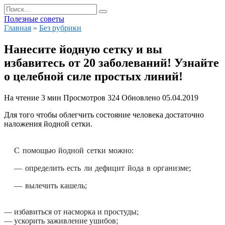
Перейти
Search
к
for:
Полезные советы
содержанию
Главная
»
Без рубрики
Нанесите йодную сетку и вы
избавитесь от 20 заболеваний! Узнайте
о целебной силе простых линий!
На чтение
3 мин
Просмотров
324
Обновлено
05.04.2019
Для того чтобы облегчить состояние человека достаточно
наложения йодной сетки.
С помощью йодной сетки можно:
— определить есть ли дефицит йода в организме;
— вылечить кашель;
— избавиться от насморка и простуды;
— ускорить заживление ушибов;