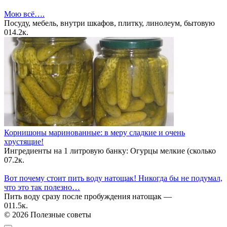
Мою всё….
Посуду, мебель, внутри шкафов, плитку, линолеум, бытовую
0
14.2к.
Корнишоны маринованные: в меру сладкие и очень
хрустящие!
Ингредиенты на 1 литровую банку: Огурцы мелкие (сколько
0
7.2к.
Вот почему стоит пить воду натощак! Никогда бы не подумал,
что это так полезно…
Пить воду сразу после пробуждения натощак —
0
11.5к.
© 2026 Полезные советы