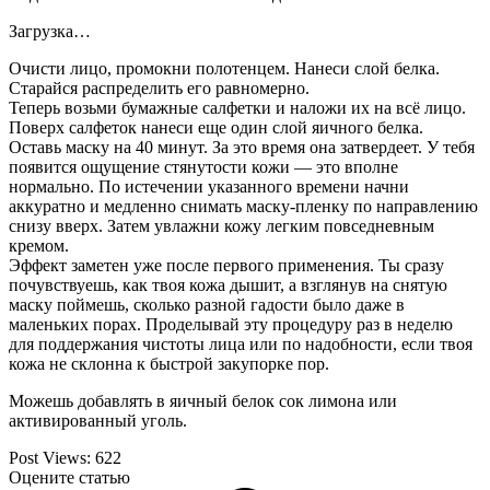
Загрузка…
Очисти лицо, промокни полотенцем. Нанеси слой белка.
Старайся распределить его равномерно.
Теперь возьми бумажные салфетки и наложи их на всё лицо.
Поверх салфеток нанеси еще один слой яичного белка.
Оставь маску на 40 минут. За это время она затвердеет. У тебя
появится ощущение стянутости кожи — это вполне
нормально. По истечении указанного времени начни
аккуратно и медленно снимать маску-пленку по направлению
снизу вверх. Затем увлажни кожу легким повседневным
кремом.
Эффект заметен уже после первого применения. Ты сразу
почувствуешь, как твоя кожа дышит, а взглянув на снятую
маску поймешь, сколько разной гадости было даже в
маленьких порах. Проделывай эту процедуру раз в неделю
для поддержания чистоты лица или по надобности, если твоя
кожа не склонна к быстрой закупорке пор.
Можешь добавлять в яичный белок сок лимона или
активированный уголь.
Post Views:
622
Оцените статью