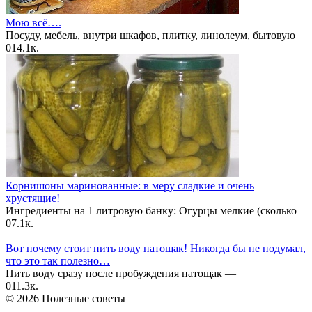
Мою всё….
Посуду, мебель, внутри шкафов, плитку, линолеум, бытовую
0
14.1к.
Корнишоны маринованные: в меру сладкие и очень
хрустящие!
Ингредиенты на 1 литровую банку: Огурцы мелкие (сколько
0
7.1к.
Вот почему стоит пить воду натощак! Никогда бы не подумал,
что это так полезно…
Пить воду сразу после пробуждения натощак —
0
11.3к.
© 2026 Полезные советы