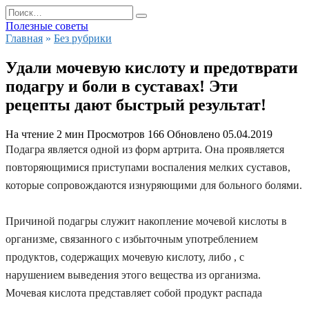
Перейти
Search
к
for:
Полезные советы
содержанию
Главная
»
Без рубрики
Удали мочевую кислоту и предотврати
подагру и боли в суставах! Эти
рецепты дают быстрый результат!
На чтение
2 мин
Просмотров
166
Обновлено
05.04.2019
Подагра является одной из форм артрита. Она проявляется
повторяющимися приступами воспаления мелких суставов,
которые сопровождаются изнуряющими для больного болями.
Причиной подагры служит накопление мочевой кислоты в
организме, связанного с избыточным употреблением
продуктов, содержащих мочевую кислоту, либо , с
нарушением выведения этого вещества из организма.
Мочевая кислота представляет собой продукт распада