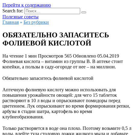
Перейти к содержанию
Search for:
Полезные советы
Главная
»
Без рубрики
ОБЯЗАТЕЛЬНО ЗАПАСИТЕСЬ
ФОЛИЕВОЙ КИСЛОТОЙ
На чтение
1 мин
Просмотров
565
Обновлено
05.04.2019
Фолиевая кислота – витамин из группы В. В аптеке стоит
копейки, а пользы в саду-огороде от нее – на миллион.
Обязательно запаситесь фолиевой кислотой
Аптечную фолиевую кислоту можно использовать для
повышения урожайности овощей: для чего 15 таблеток
растворяют в 10 л воды и опрыскивают помидоры перед
цветением. Лук опрыскивают во время формирования репки,
арбузы в стадии шатра, картофель во время
клубнеобразования.
Только растворяется в воде она плохо. Поэтому возьмите 0,5 л
воды, влейте туда столовую ложки жидкого мыла и добавьте