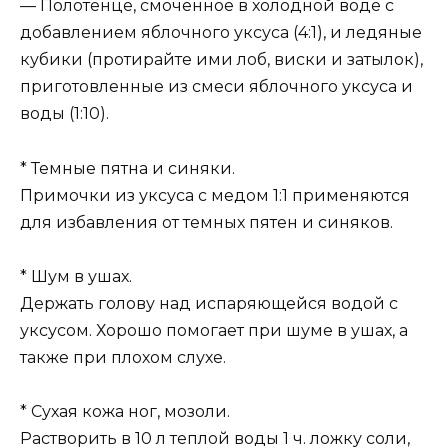
— Полотенце, смоченное в холодной воде с
добавлением яблочного уксуса (4:1), и ледяные
кубики (протирайте ими лоб, виски и затылок),
приготовленные из смеси яблочного уксуса и
воды (1:10).
* Темные пятна и синяки.
Примочки из уксуса с медом 1:1 применяются
для избавления от темных пятен и синяков.
* Шум в ушах.
Держать голову над испаряющейся водой с
уксусом. Хорошо помогает при шуме в ушах, а
также при плохом слухе.
* Сухая кожа ног, мозоли.
Растворить в 10 л теплой воды 1 ч. ложку соли,